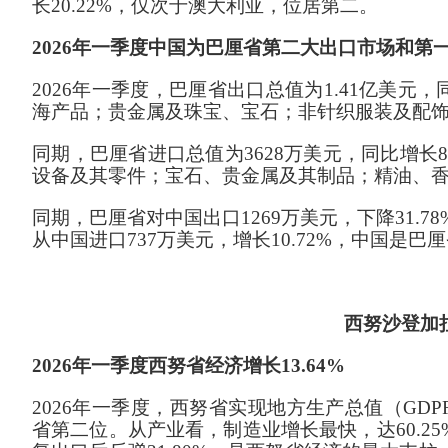
长20.22%，仅次于澳大利亚，位居第二。
202
6
年一季度中国
为
巴厘省第二大出口市场和第
202
6
年一季度
，
巴厘省出口总值为
1.
41
亿美元，
海产品
；贵金属及珠宝
、
宝石；非针织服装及配
同期，巴厘省
进口总值为
3628
万美元，同比
增长
设备及其零件；宝石、贵金属及其制品；精油、
同期，巴厘省对
中国
出口
1269
万美元，
下降
31
.
78
从中国进口
737
万美元，增长
10
.
72
%，中国
是
巴厘
西努沙登加
2026年一季度西努省经济增长13.64%
202
6
年一季度
，
西努省实现地方生产总值（
GD
省第二位
。从产业看，制造业
增长最快，达
60.