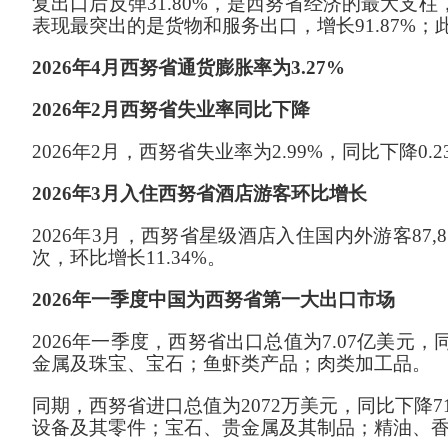
复出口后反弹31.80%，是西努省经济的最大支柱
表现最突出的是货物和服务出口，增长91.87%
；
202
6
年
4月西努省通货膨胀率为
3
.
27
%
2026年2月西努省失业率同比下降
202
6
年
2月，西努省失业率为
2
.
99
%，同比下降0.
2
2026年3月入住西努省酒店游客环比增长
202
6
年
3月
，
西努省星级酒店入住国内外游客
87
次，环比增长11.34%
。
2026年一季度中国为西努省第一大出口市场
2026年一季度
，西努
省出口总值为
7
.
07
亿美元，
金属及珠宝
、
宝石；
鱼虾类产品
；
肉类加工品
。
同期，
西努
省进口总值为
2072
万美元，同比
下降
7
设备及其零件；宝石、贵金属及其制品；精油、