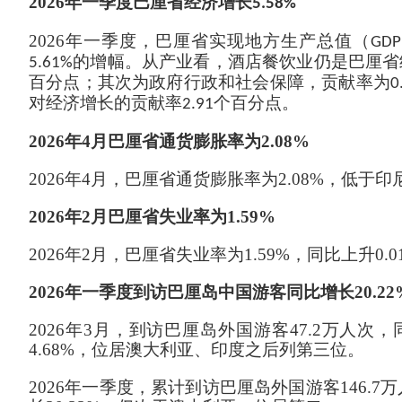
2026
年一季度巴厘省经济增长
5.58%
2026
年一季度，巴厘省实现地方生产总值（
GDP
的增幅。从产业看，酒店餐饮业仍是巴厘省
5.61%
百分点；其次为政府行政和社会保障，贡献率为
0
对经济增长的贡献率
个百分点。
2.91
202
6
年
4月巴厘省通货膨胀率为
2
.
08
%
202
6
年
4月
，
巴厘省通货膨胀率为
2.08
%
，低
于印
202
6
年
2月巴厘省失业率
为
1.
59
%
202
6
年
2月，巴厘省失业率为1.
59
%，同比
上升
0
.
0
202
6
年
一季度
到访巴厘岛中国游客同比增长
20.22
202
6
年
3月，到访巴厘岛外国游客4
7
.
2
万人次，
4
.68
%，位居澳
大利亚
、印
度
之后列第三位。
2026年一季度，累计到访巴厘岛外国游客146.7