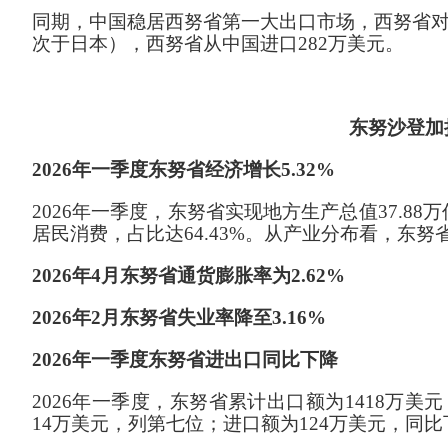
同期，中国稳居西努省第一大出口市场，西努省
次于日本），
西努省从中国进口
282万美元。
东努沙登加
202
6
年一季度
东
努省经济增长
5
.
32
%
202
6
年一季度
，
东努省
实现
地方生产总值
37.8
居民消费，占比达
6
4
.
43
%。
从产业分布看，
东努
2026年
4月
东努省
通
货膨
胀率
为
2
.
62
%
202
6
年
2月东努省失业率
降至
3.
16
%
2026年一季度东努省进出口同比下降
202
6
年
一季度，
东努省
累计
出口额为
1418
万美元
14万美元，列第七位；
进口额为
124
万美元，同比