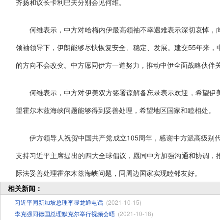
齐扬和议长卡利巴夫分别会见何维。
何维表示，中方对哈梅内伊最高领袖不幸遇难表示深切哀悼，
领袖领导下，伊朗能够尽快恢复安全、稳定、发展。建交55年来，
的方向不会改变。中方愿同伊方一道努力，推动中伊全面战略伙伴
何维表示，中方对伊美双方签署谅解备忘录表示欢迎，希望伊
望霍尔木兹海峡问题能够得到妥善处理，希望地区国家和睦相处。
伊方领导人祝贺中国共产党成立105周年，感谢中方派高级别
支持习近平主席提出的四大全球倡议，愿同中方加强沟通和协调，
际法妥善处理霍尔木兹海峡问题，同周边国家实现睦邻友好。
相关新闻：
习近平同新加坡总理李显龙通电话
(2021-10-15)
李克强同德国总理默克尔举行视频会晤
(2021-10-18)