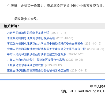
供应链、金融等合作潜力。柬埔寨欢迎更多中国企业来柬投资兴业
吴政隆参加会见。
相关新闻：
习近平同新加坡总理李显龙通电话
(2021-10-15)
李克强同德国总理默克尔举行视频会晤
(2021-10-18)
李克强与德国总理默克尔共同出席中德经济顾问委员会座谈会
(2021-10-19)
中华人民共和国和洪都拉斯共和国关于建立外交关系的联合公报
(2023-03-26)
中华人民共和国和洪都拉斯共和国建立外交关系
(2023-03-26)
共促人与自然和谐共生 ​共建地区发展合作高地
(2023-10-05)
王毅会见塞尔维亚副总理武林
(2024-09-12)
王毅会见伊朗最高国家安全委员会秘书艾哈迈迪安
(2024-09-13)
中华人民
地址：Jl. Tukad Badung 8X, Re