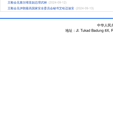
王毅会见塞尔维亚副总理武林
(2024-09-12)
王毅会见伊朗最高国家安全委员会秘书艾哈迈迪安
(2024-09-13)
中华人民
地址：Jl. Tukad Badung 8X, Re