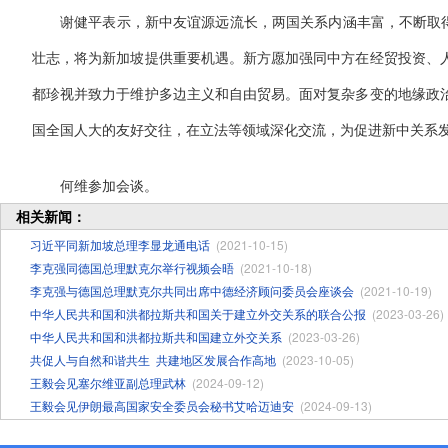
谢健平表示，新中友谊源远流长，两国关系内涵丰富，不断取得
壮志，将为新加坡提供重要机遇。新方愿加强同中方在经贸投资、
都珍视并致力于维护多边主义和自由贸易。面对复杂多变的地缘政
国全国人大的友好交往，在立法等领域深化交流，为促进新中关系
何维参加会谈。
相关新闻：
习近平同新加坡总理李显龙通电话
(2021-10-15)
李克强同德国总理默克尔举行视频会晤
(2021-10-18)
李克强与德国总理默克尔共同出席中德经济顾问委员会座谈会
(2021-10-19)
中华人民共和国和洪都拉斯共和国关于建立外交关系的联合公报
(2023-03-26)
中华人民共和国和洪都拉斯共和国建立外交关系
(2023-03-26)
共促人与自然和谐共生 ​共建地区发展合作高地
(2023-10-05)
王毅会见塞尔维亚副总理武林
(2024-09-12)
王毅会见伊朗最高国家安全委员会秘书艾哈迈迪安
(2024-09-13)