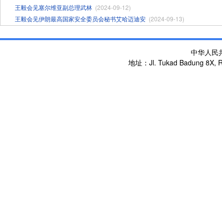
王毅会见塞尔维亚副总理武林
(2024-09-12)
王毅会见伊朗最高国家安全委员会秘书艾哈迈迪安
(2024-09-13)
中华人民
地址：Jl. Tukad Badung 8X, Re