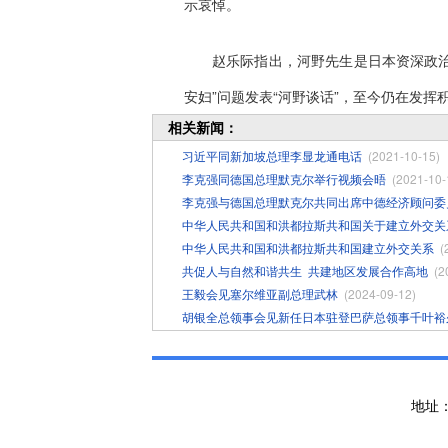
示哀悼。
赵乐际指出，河野先生是日本资深政治
安妇”问题发表“河野谈话”，至今仍在发
相关新闻：
习近平同新加坡总理李显龙通电话
(2021-10-15)
李克强同德国总理默克尔举行视频会晤
(2021-10-
李克强与德国总理默克尔共同出席中德经济顾问委
中华人民共和国和洪都拉斯共和国关于建立外交关
中华人民共和国和洪都拉斯共和国建立外交关系
(
共促人与自然和谐共生 ​共建地区发展合作高地
(2
王毅会见塞尔维亚副总理武林
(2024-09-12)
胡银全总领事会见新任日本驻登巴萨总领事千叶裕
地址：Jl