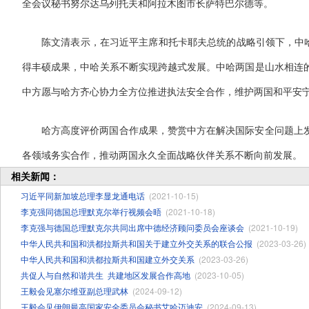
全会议秘书努尔达乌列托夫和阿拉木图市长萨特巴尔德等。
陈文清表示，在习近平主席和托卡耶夫总统的战略引领下，中哈
得丰硕成果，中哈关系不断实现跨越式发展。中哈两国是山水相连
中方愿与哈方齐心协力全方位推进执法安全合作，维护两国和平安
哈方高度评价两国合作成果，赞赏中方在解决国际安全问题上
各领域务实合作，推动两国永久全面战略伙伴关系不断向前发展。
相关新闻：
习近平同新加坡总理李显龙通电话
(2021-10-15)
李克强同德国总理默克尔举行视频会晤
(2021-10-18)
李克强与德国总理默克尔共同出席中德经济顾问委员会座谈会
(2021-10-19)
中华人民共和国和洪都拉斯共和国关于建立外交关系的联合公报
(2023-03-26)
中华人民共和国和洪都拉斯共和国建立外交关系
(2023-03-26)
共促人与自然和谐共生 ​共建地区发展合作高地
(2023-10-05)
王毅会见塞尔维亚副总理武林
(2024-09-12)
王毅会见伊朗最高国家安全委员会秘书艾哈迈迪安
(2024-09-13)