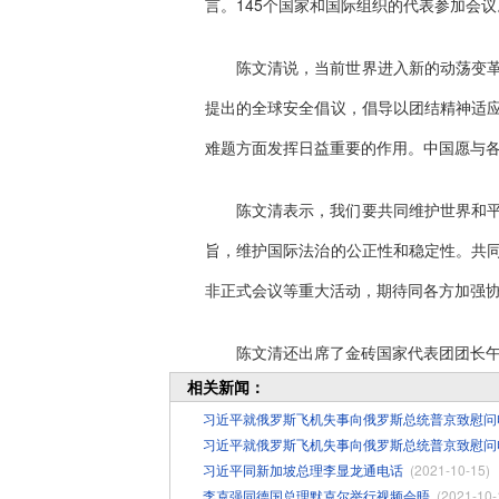
言。145个国家和国际组织的代表参加会议
陈文清说，当前世界进入新的动荡变
提出的全球安全倡议，倡导以团结精神适
难题方面发挥日益重要的作用。中国愿与
陈文清表示，我们要共同维护世界和
旨，维护国际法治的公正性和稳定性。共
非正式会议等重大活动，期待同各方加强
陈文清还出席了金砖国家代表团团长
相关新闻：
习近平就俄罗斯飞机失事向俄罗斯总统普京致慰问
习近平就俄罗斯飞机失事向俄罗斯总统普京致慰问
习近平同新加坡总理李显龙通电话
(2021-10-15)
李克强同德国总理默克尔举行视频会晤
(2021-10-