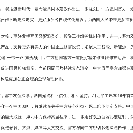
晤，就推进新时代中塞命运共同体建设作出进一步规划。中方愿同塞方一
域合作不断走深走实，更好服务各自现代化建设，为两国人民带来更多福
略对接，更好发挥两国经贸混委会、投资工作组等机制作用，进一步释放
质产品，支持更多有实力的中国企业赴塞投资，拓展人工智能、新能源、
建“一带一路”旗舰项目，中方愿同塞方一道做好塞尔维亚段维护运营，
，促进国民相知相亲。当前国际形势持续复杂演变，中方愿同塞方加强在
，构建更加公正合理的全球治理体系。
，塞中友谊深厚，两国始终相互信任、相互坚持。习近平主席2016年首
恪守一个中国原则，将继续在关乎中方核心利益问题上给予坚定支持。中
得的巨大成就，愿同中方保持高层往来，进一步用好双边自贸协定红利，
，促进教育、旅游、媒体等人文交流。塞方愿同中方密切多边沟通协作，