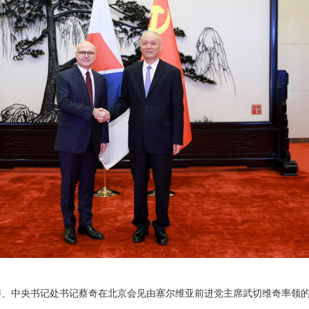
局常委、中央书记处书记蔡奇在北京会见由塞尔维亚前进党主席武切维奇率领