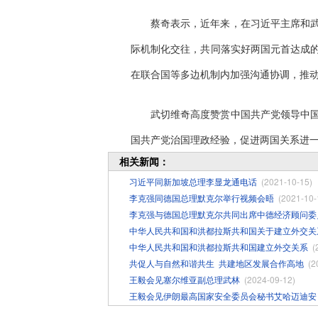
蔡奇表示，近年来，在习近平主席和
际机制化交往，共同落实好两国元首达成
在联合国等多边机制内加强沟通协调，推
武切维奇高度赞赏中国共产党领导中
国共产党治国理政经验，促进两国关系进
相关新闻：
习近平同新加坡总理李显龙通电话
(2021-10-15)
李克强同德国总理默克尔举行视频会晤
(2021-10-
李克强与德国总理默克尔共同出席中德经济顾问委
中华人民共和国和洪都拉斯共和国关于建立外交关
中华人民共和国和洪都拉斯共和国建立外交关系
(
共促人与自然和谐共生 ​共建地区发展合作高地
(2
王毅会见塞尔维亚副总理武林
(2024-09-12)
王毅会见伊朗最高国家安全委员会秘书艾哈迈迪安