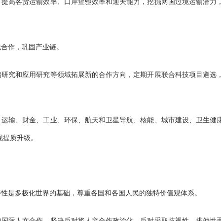
，提高客货运输效率、口岸查验效率和通关能力，挖掘两国过境运输潜力
域合作，巩固产业链。
础研究和应用研究等领域拓展新的合作方向，定期开展联合科技项目遴选
、运输、财金、工业、环保、航天和卫星导航、核能、城市建设、卫生健
现提质升级。
特性是多极化世界的基础，尊重各国和各国人民的独特价值观体系。
的国际人文合作，坚决反对将人文合作政治化，反对采取歧视性、排他性