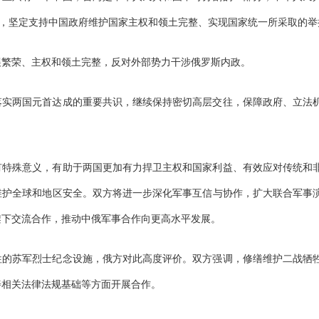
”，坚定支持中国政府维护国家主权和领土完整、实现国家统一所采取的举
展繁荣、主权和领土完整，反对外部势力干涉俄罗斯内政。
落实两国元首达成的重要共识，继续保持密切高层交往，保障政府、立法
有特殊意义，有助于两国更加有力捍卫主权和国家利益、有效应对传统和
维护全球和地区安全。双方将进一步深化军事互信与协作，扩大联合军事
架下交流合作，推动中俄军事合作向更高水平发展。
牲的苏军烈士纪念设施，俄方对此高度评价。双方强调，修缮维护二战牺
善相关法律法规基础等方面开展合作。