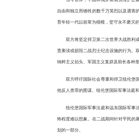
自由和独立而牺牲的数千万英烈以及遇害
育年轻一代以前辈为楷模，坚守永不磨灭
双方将坚定捍卫第二次世界大战胜利
责亵渎或损毁二战烈士纪念设施的行为。
纳粹主义抬头、军国主义复辟及助长各种
双方呼吁国际社会尊重和捍卫纽伦堡
他反人类罪的图谋。纽伦堡国际军事法庭
纽伦堡国际军事法庭和远东国际军事
怖程度难以想象。在二战期间针对平民的
划的一部分。