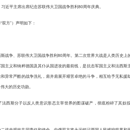
，习近平主席出席纪念苏联伟大卫国战争胜利80周年庆典。
“双方”）声明如下：
斯战争、苏联伟大卫国战争胜利80周年。第二次世界大战是人类历史上
军国主义和纳粹德国及其仆从国进攻的最前线，是抗击军国主义和法西斯
难和异常严酷的战争洗礼，肩并肩展开艰苦卓绝的斗争，相互给予无私援
了伟大的历史功勋。
了法西斯分子以反人类意识形态主宰世界的图谋破产，彻底粉碎了其奴
确二战史观的共同责任和使命。中俄双方将永远铭记两国人民维护世界和