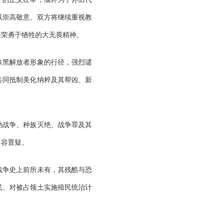
以崇高敬意。双方将继续重视教
繁荣勇于牺牲的大无畏精神。
抹黑解放者形象的行径，强烈谴
共同抵制美化纳粹及其帮凶、新
动战争、种族灭绝、战争罪及其
不容置疑。
战争史上前所未有，其残酷与恐
民、对被占领土实施殖民统治计