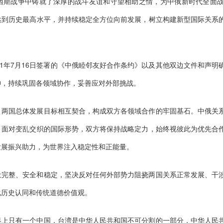
西斯战争中铸就了深厚的战斗友谊和守望相助之情，为中俄新时代全面
达到历史最高水平，并持续稳定全方位向前发展，树立构建新型国际关系
01年7月16日签署的《中俄睦邻友好合作条约》以及其他双边文件和声
神，持续巩固各领域协作，妥善应对外部挑战。
，两国总体发展目标相互契合，构成双方各领域合作的牢固基石。中俄关
。面对变乱交织的国际形势，双方将保持战略定力，始终视彼此为优先合
发展振兴助力，为世界注入稳定性和正能量。
土完整、安全和稳定，坚决反对任何外部势力阻挠两国关系正常发展、干
化历史认同和传统道德价值观。
界上只有一个中国，台湾是中华人民共和国不可分割的一部分，中华人民