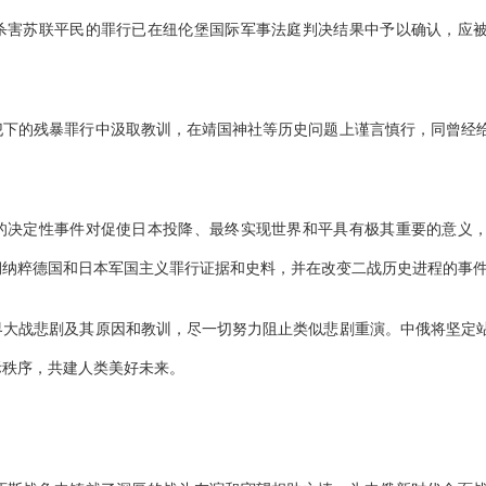
杀害苏联平民的罪行已在纽伦堡国际军事法庭判决结果中予以确认，应
犯下的残暴罪行中汲取教训，在靖国神社等历史问题上谨言慎行，同曾经
的决定性事件对促使日本投降、最终实现世界和平具有极其重要的意义
期纳粹德国和日本军国主义罪行证据和史料，并在改变二战历史进程的事
界大战悲剧及其原因和教训，尽一切努力阻止类似悲剧重演。中俄将坚定
际秩序，共建人类美好未来。