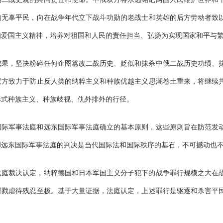
的无辜平民，向在战争年代立下战斗功勋的老战士和英雄的后方劳动者致
的爱国主义精神，培养对祖国和人民的责任担当、弘扬为实现国家和平与
成果，坚决粉碎任何企图篡改二战历史、贬低和抹杀中俄二战历史功绩、
双方致力于防止反人类的纳粹主义和种族优越主义思潮卷土重来，将继续
形式种族主义、种族歧视、仇外排外的行径。
国际军事法庭和远东国际军事法庭确立的基本原则，这些原则旨在防范发
和远东国际军事法庭的判决是当代国际法和国际秩序的基石，不可撼动也
法庭裁决认定，纳粹德国和日本军国主义分子犯下的战争罪行规模之大在
屠戮虐待残忍至极。基于大量证据，法庭认定，上述罪行是驱逐和杀害平