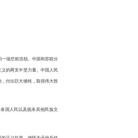
的一场空前浩劫。中国和苏联分
主义的两支中坚力量。中国人民
助，付出巨大牺牲，取得伟大胜
役各国人民以及扼杀其他民族文
平的正义壮举，缅怀为子孙后代