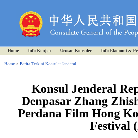
Home
Info Konjen
Urusan Konsuler
Info Ekonomi & P
Home
>
Berita Terkini Konsulat Jenderal
Konsul Jenderal Re
Denpasar Zhang Zhis
Perdana Film Hong Kon
Festival 