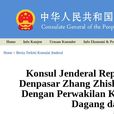
Home
Info Konjen
Urusan Konsuler
Info Ekonomi & P
Home
>
Berita Terkini Konsulat Jenderal
Konsul Jenderal Re
Denpasar Zhang Zhis
Dengan Perwakilan 
Dagang da