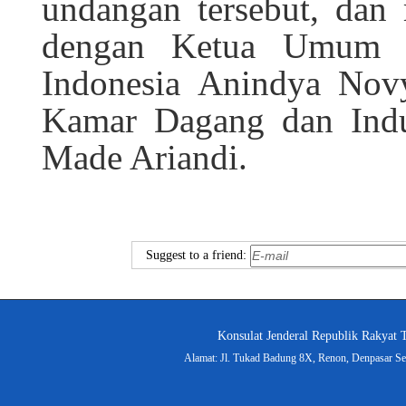
undangan tersebut, dan
dengan Ketua Umum K
Indonesia
Anind
ya Nov
Kamar Dagang dan Indus
Made Ariandi.
Suggest to a friend:
Konsulat Jenderal Republik Rakyat 
Alamat: Jl. Tukad Badung 8X, Renon, Denpasar Sel