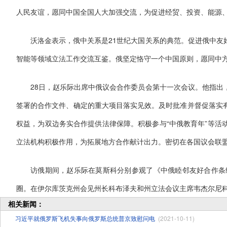
人民友谊，愿同中国全国人大加强交流，为促进经贸、投资、能源
沃洛金表示，俄中关系是21世纪大国关系的典范。促进俄中友
智能等领域立法工作交流互鉴。俄坚定恪守一个中国原则，愿同中
28日，赵乐际出席中俄议会合作委员会第十一次会议。他指出
签署的合作文件、确定的重大项目落实见效。及时批准并督促落实
权益，为双边务实合作提供法律保障。积极参与“中俄教育年”等活
立法机构积极作用，为拓展地方合作献计出力。密切在各国议会联
访俄期间，赵乐际在莫斯科分别参观了《中俄睦邻友好合作条
圈。在伊尔库茨克州会见州长科布泽夫和州立法会议主席韦杰尔尼
相关新闻：
习近平就俄罗斯飞机失事向俄罗斯总统普京致慰问电
(2021-10-11)