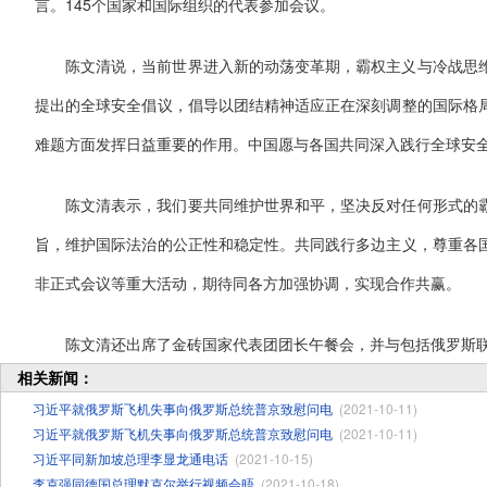
言。145个国家和国际组织的代表参加会议。
陈文清说，当前世界进入新的动荡变革期，霸权主义与冷战思
提出的全球安全倡议，倡导以团结精神适应正在深刻调整的国际格
难题方面发挥日益重要的作用。中国愿与各国共同深入践行全球安
陈文清表示，我们要共同维护世界和平，坚决反对任何形式的
旨，维护国际法治的公正性和稳定性。共同践行多边主义，尊重各
非正式会议等重大活动，期待同各方加强协调，实现合作共赢。
陈文清还出席了金砖国家代表团团长午餐会，并与包括俄罗斯
相关新闻：
习近平就俄罗斯飞机失事向俄罗斯总统普京致慰问电
(2021-10-11)
习近平就俄罗斯飞机失事向俄罗斯总统普京致慰问电
(2021-10-11)
习近平同新加坡总理李显龙通电话
(2021-10-15)
李克强同德国总理默克尔举行视频会晤
(2021-10-18)